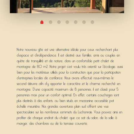
Notre nouveau gîte est une alternative idéale pour ceux recherchant plus
d’espace et d’indépendance. Il est destiné aux familles, amis ou couples en
quête de tranquillité et de nature, dans un confortable petit chalet de
montagne de 80 m2. Notre projet s’est voulu très orienté sur l’écologie, aussi
bien pour les matériaux utilisés pour la construction que pour la participation
d’entreprises locales de confiance. Nous avons effectué nous-mêmes le
second œuvre afin d’y apporter le caractère et le charme recherché en
montagne. D’une capacité maximum de 8 personnes, il est classé pour 5
personnes max pour un confort optimal. En effet, certains couchages sont
plus destinés à des enfants, ou bien situés en mezzanine accessible pat
échelle meunière. Nos grandes ouvertures plein sud offrent une vue
spectaculaire sur les nombreux sommets du Luchonnais. Vous pouvez ainsi en
profiter de chaque endroit du chalet, que ce soit du salon, de la salle à
manger, des chambres ou de la terrasse couverte.